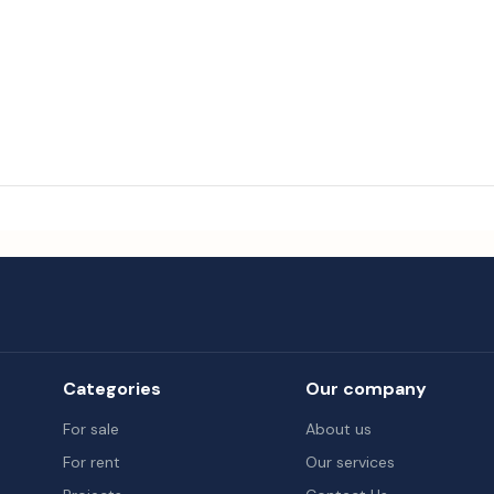
Categories
Our company
For sale
About us
For rent
Our services