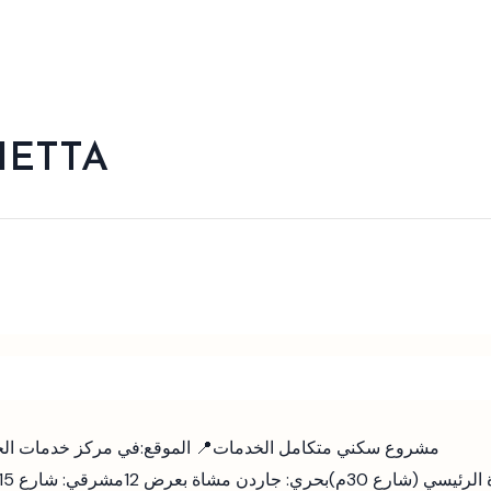
IETTA
📌 مشروع سكني متكامل الخدمات
📍 الموقع:
في مركز خدمات الحي
لرئيسي (شارع 30م)
بحري: جاردن مشاة بعرض 12م
شرقي: شارع 15م متفرع من شارع المرور + 6م ردود