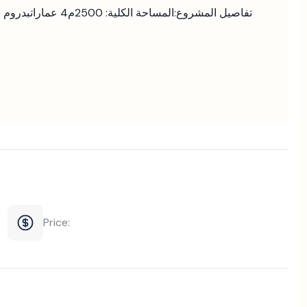
🏢 تفاصيل المشروع:
المساحة الكلية: 2500م
4 عمارات
بدروم +
Price: