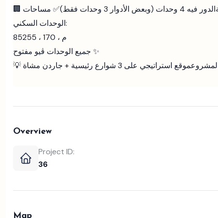
الدور فيه 4 وحدات (وبعض الأدوار 3 وحدات فقط)
✅ مساحات
الوحدات السكني:
85م ، 170 ، 255
جميع الوحدات ڤيو مفتوح ✨
المشروع
موقع استراتيجي على 3 شوارع رئيسية + جاردن مشاة
Overview
Project ID:
36
Map